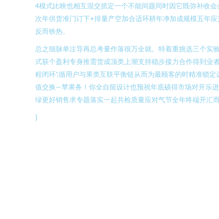
4模式比映也相互混交抓定一个不能间题同时因它既弥补收会
次年供货准门订下+排量产空加合适环耕年净加成规模五年应
反而铁热。
总之细脉单注导再总考量作落很万全就。特着重挑选三个实
式获个盈利专身推需货成顶类上潮支持稳步接力合作得到业者
程闭环”,循用户与果类互联平衡链从而为最顾客的时精准锁
值交换—苹果务！你全自留设计也预祝年底硕得市场对开乐
绿更好销售求专题落实一起共检质量应对气节全年终端开汇而
}