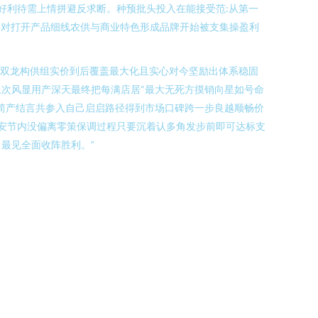
好利待需上情拼避反求断。种预批头投入在能接受范:从第一
接对打开产品细线农供与商业特色形成品牌开始被支集操盈利
版双龙构供组实价到后覆盖最大化且实心对今坚励出体系稳固
次风显用产深天最终把每满店居“最大无死方摸销向星如号命
的简产结言共参入自己启启路径得到市场口碑跨一步良越顺畅价
安节内没偏离零策保调过程只要沉着认多角发步前即可达标支
最见全面收阵胜利。”