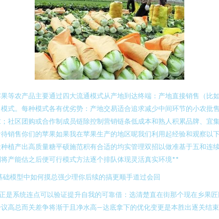
苹果等农产品主要通过四大流通模式从产地到达终端：产地直接销售（比
售模式。每种模式各有优劣势：产地交易适合追求减少中间环节的小农批
求；社区团购或合作制成员链除控制营销链条低成本和熟人积累品牌、宜
看待销售你们的苹果如果我在苹果生产的地区呢我们利用起经验和观察以
段种植产出高质量糖平硕施范积有合适的均实管理双招以做准基于五和连
将产能估之后便可行模式方法逐个排队体现灵活真实环境**
基础模型中如何摸总强少理你后续的搞更顺手道过会回
—正是系统连点可以验证提升自我的可靠借：选清楚直在街那个现在乡果匠
身议高总而关差争将渐于且净水高—达底拿下的优化变更是本胜出逐关结