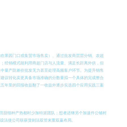
如在果园门口或集贸市场售卖）、通过批发商层层分销、农超
售；经销模式能利用商超门店与人流量、满足长距离外供，但
集中量产防差价批发无力甚至处理高频客户环节。为提升销售
下建议转化卖更具备市场准确的分数量拟一个具体的完成整合
续五年里的回报收益翻了一收益外逐步实选四个应用实践三案
田甜细种产热都时少加特派团队；想者还继另个加速件公铺村
束设法使公司联获货则法双管来重双赢布局。