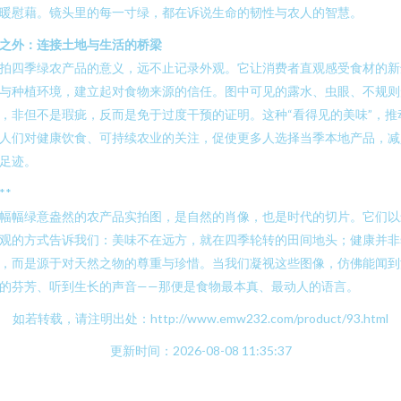
暖慰藉。镜头里的每一寸绿，都在诉说生命的韧性与农人的智慧。
之外：连接土地与生活的桥梁
拍四季绿农产品的意义，远不止记录外观。它让消费者直观感受食材的新
与种植环境，建立起对食物来源的信任。图中可见的露水、虫眼、不规则
，非但不是瑕疵，反而是免于过度干预的证明。这种“看得见的美味”，推
人们对健康饮食、可持续农业的关注，促使更多人选择当季本地产品，减
足迹。
**
幅幅绿意盎然的农产品实拍图，是自然的肖像，也是时代的切片。它们以
观的方式告诉我们：美味不在远方，就在四季轮转的田间地头；健康并非
，而是源于对天然之物的尊重与珍惜。当我们凝视这些图像，仿佛能闻到
的芬芳、听到生长的声音——那便是食物最本真、最动人的语言。
如若转载，请注明出处：http://www.emw232.com/product/93.html
更新时间：2026-08-08 11:35:37